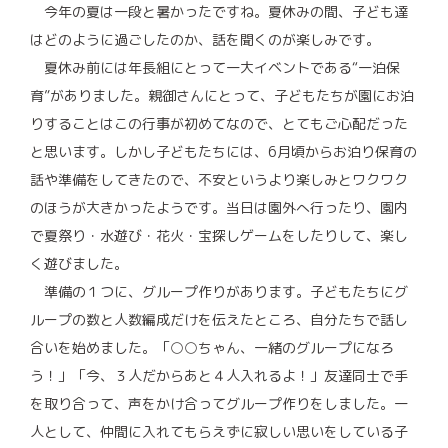
今年の夏は一段と暑かったですね。夏休みの間、子ども達
はどのように過ごしたのか、話を聞くのが楽しみです。
夏休み前には年長組にとって一大イベントである“一泊保
育”がありました。親御さんにとって、子どもたちが園にお泊
りすることはこの行事が初めてなので、とてもご心配だった
と思います。しかし子どもたちには、6月頃からお泊り保育の
話や準備をしてきたので、不安というより楽しみとワクワク
のほうが大きかったようです。当日は園外へ行ったり、園内
で夏祭り・水遊び・花火・宝探しゲームをしたりして、楽し
く遊びました。
準備の１つに、グループ作りがあります。子どもたちにグ
ループの数と人数編成だけを伝えたところ、自分たちで話し
合いを始めました。「○○ちゃん、一緒のグループになろ
う！」「今、３人だからあと４人入れるよ！」友達同士で手
を取り合って、声をかけ合ってグループ作りをしました。一
人として、仲間に入れてもらえずに寂しい思いをしている子