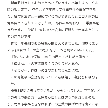
新年明けましておめでとうございます。本年もよろしくお
願い致します。 昨年は全学年揃って行事を行う事ができた
り、給食を友達と一緒に食べる事ができたりとコロナ前の日
常が戻ってきた１年でしたね。 冬休みが終わり、三学期が始
まります。三学期ものびのびと沢山の経験をできるようにし
ていきたいです。
さて、年長組である会話が聞こえてきました。部屋に飾っ
てあるK君の『山の主の絵』をじーっと眺めていたHくん。
「Rくん。あのK君の山の主の目ってどれだと思う？」
「俺はね、上の方にある２つのやつだと思う。」
「そうか～。俺は下の２つだと思うんだよね。」
この何気ない会話を聞いていて私は嬉しい気持ちになりま
した。
H君は疑問に思って聞いただけかもしれません。ですが、相
手の考えや感じ方、気持ちが自分とは違う事を受け止めた
り、考える事ができなければこの言葉の投げかけは出てこな