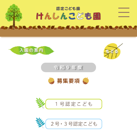
入園の案内
もどる
令和９年度
募集要項