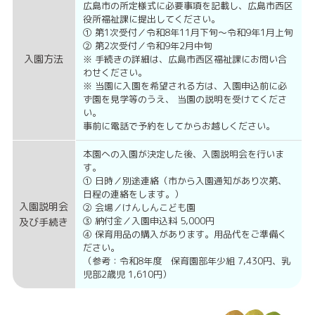
広島市の所定様式に必要事項を記載し、広島市西区
役所福祉課に提出してください。
① 第1次受付／令和8年11月下旬～令和9年1月上旬
② 第2次受付／令和9年2月中旬
入園方法
※ 手続きの詳細は、広島市西区福祉課にお問い合
わせください。
※ 当園に入園を希望される方は、入園申込前に必
ず園を見学等のうえ、 当園の説明を受けてくださ
い。
事前に電話で予約をしてからお越しください。
本園への入園が決定した後、入園説明会を行いま
す。
① 日時／別途連絡（市から入園通知があり次第、
日程の連絡をします。）
入園説明会
② 会場／けんしんこども園
③ 納付金／入園申込料 5,000円
及び手続き
④ 保育用品の購入があります。用品代をご準備く
ださい。
（参考：令和8年度 保育園部年少組 7,430円、乳
児部2歳児 1,610円）