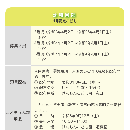
幼稚園部
1号認定こども
3歳児
（令和5年4月2日～令和56年4月1日生）
30名
4歳児
（令和4年4月2日～令和5年4月1日生）
募集人員
10名
5歳児
（令和3年4月2日～令和4年4月1日生）
15名
入園願書・募集要項・入園のしおり(Q&A)を配布開
始します。
願書配布
① 配布開始 令和8年8月5日（水)～
② 配布時間 月～土 9:00～16:00
③ 配布場所 けんしんこども園 窓口
けんしんこども園の教育・保育内容の説明会を開催
します。
こどもえん説
① 日 時 令和8年9月12日（土)
明会
② 受付時間 10:00～11:00
③ 会 場 けんしんこども園 遊戯室